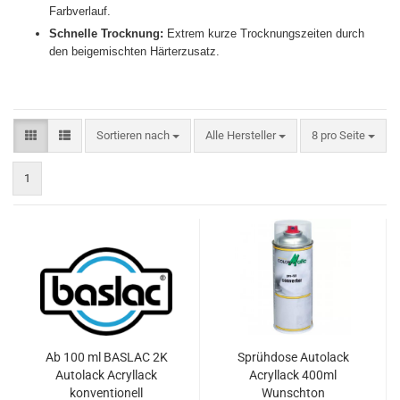
Farbverlauf.
Schnelle Trocknung:
Extrem kurze Trocknungszeiten durch
den beigemischten Härterzusatz.
Sortieren nach
pro Seite
Sortieren nach
Alle Hersteller
8 pro Seite
1
Ab 100 ml BASLAC 2K
Sprühdose Autolack
Autolack Acryllack
Acryllack 400ml
konventionell
Wunschton