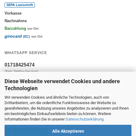
SEPA Lastschrift
Vorkasse
Nachnahme
Barzahlung
vor Ort
girocard
(EC)
vor Ort
WHATSAPP SERVICE
01718425474
(Kein Telefon-Service!)
Diese Webseite verwendet Cookies und andere
Montag - Freitag:
9:00 – 11:30 Uhr & 12:00 – 15:00 Uhr
Technologien
Jeden 2. Samstag:
Wir verwenden Cookies und ähnliche Technologien, auch von
10:00 – 14:00 Uhr
Drittanbietern, um die ordentliche Funktionsweise der Website zu
gewährleisten, die Nutzung unseres Angebotes zu analysieren und Ihnen
Außer Feiertage und Betriebsferien.
ein bestmögliches Einkaufserlebnis bieten zu können. Weitere
Es werden keine Nachrichten gelesen und
beantwortet.
Informationen finden Sie in unserer
Datenschutzerklärung
.
Alle Akzeptieren
Chat starten