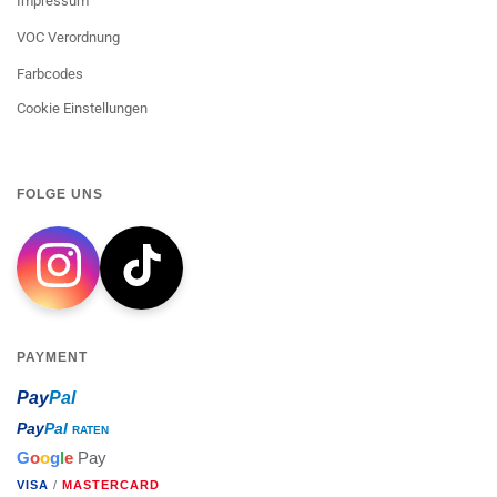
Impressum
VOC Verordnung
Farbcodes
Cookie Einstellungen
FOLGE UNS
PAYMENT
Pay
Pal
Pay
Pal
RATEN
G
o
o
g
l
e
Pay
VISA
/
MASTERCARD