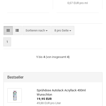
0,07 EUR pro ml
Sortieren nach
pro Seite
Sortieren nach
8 pro Seite
1
1
bis
4
(von insgesamt
4
)
Bestseller
Sprühdose Autolack Acryllack 400ml
Wunschton
19,95 EUR
49,88 EUR pro Liter