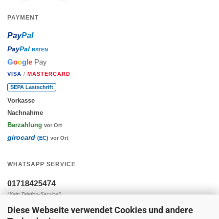
PAYMENT
Pay
Pal
Pay
Pal
RATEN
G
o
o
g
l
e
Pay
VISA
/
MASTERCARD
SEPA Lastschrift
Vorkasse
Nachnahme
Barzahlung
vor Ort
girocard
(EC)
vor Ort
WHATSAPP SERVICE
01718425474
(Kein Telefon-Service!)
Diese Webseite verwendet Cookies und andere
Montag - Freitag:
9:00 – 11:30 Uhr & 12:00 – 15:00 Uhr