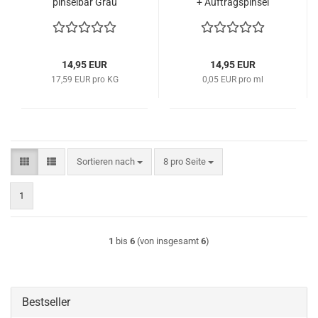
pinselbar Grau
+ Auftragspinsel
14,95 EUR
14,95 EUR
17,59 EUR pro KG
0,05 EUR pro ml
Sortieren nach
pro Seite
Sortieren nach
8 pro Seite
1
1
bis
6
(von insgesamt
6
)
Bestseller