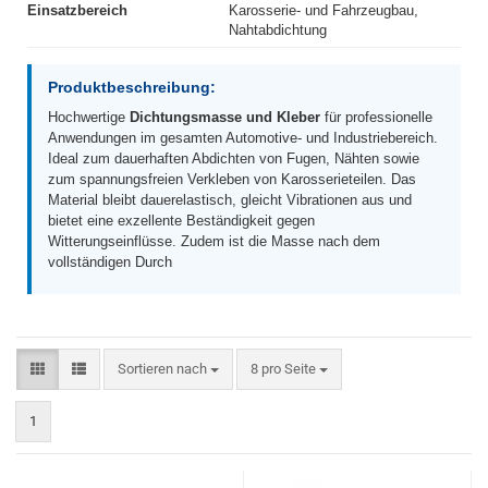
Einsatzbereich
Karosserie- und Fahrzeugbau,
Nahtabdichtung
Produktbeschreibung:
Hochwertige
Dichtungsmasse und Kleber
für professionelle
Anwendungen im gesamten Automotive- und Industriebereich.
Ideal zum dauerhaften Abdichten von Fugen, Nähten sowie
zum spannungsfreien Verkleben von Karosserieteilen. Das
Material bleibt dauerelastisch, gleicht Vibrationen aus und
bietet eine exzellente Beständigkeit gegen
Witterungseinflüsse. Zudem ist die Masse nach dem
vollständigen Durch
Sortieren nach
pro Seite
Sortieren nach
8 pro Seite
1