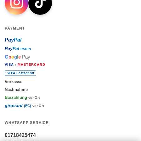
PAYMENT
Pay
Pal
Pay
Pal
RATEN
G
o
o
g
l
e
Pay
VISA
/
MASTERCARD
SEPA Lastschrift
Vorkasse
Nachnahme
Barzahlung
vor Ort
girocard
(EC)
vor Ort
WHATSAPP SERVICE
01718425474