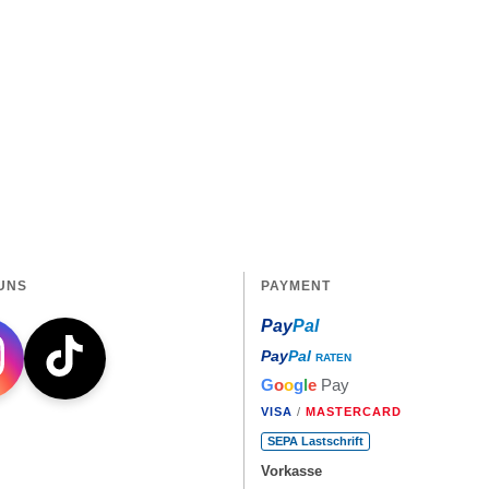
UNS
PAYMENT
Pay
Pal
Pay
Pal
RATEN
G
o
o
g
l
e
Pay
VISA
/
MASTERCARD
SEPA Lastschrift
Vorkasse