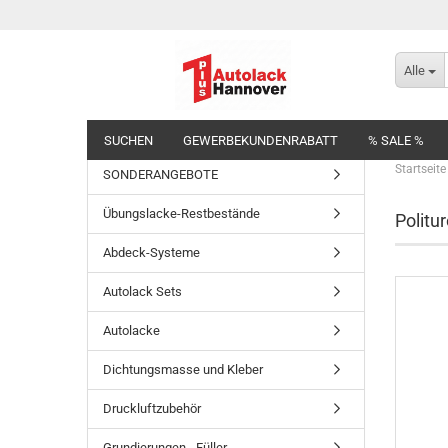
Alle
SUCHEN
GEWERBEKUNDENRABATT
% SALE %
Startseite
SONDERANGEBOTE
Übungslacke-Restbestände
Politur
Abdeck-Systeme
Autolack Sets
Autolacke
Dichtungsmasse und Kleber
Druckluftzubehör
Grundierungen - Füller