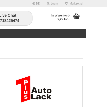
DE
Login
Merkzettel
Live Chat
Ihr Warenkorb
0,00 EUR
1718425474