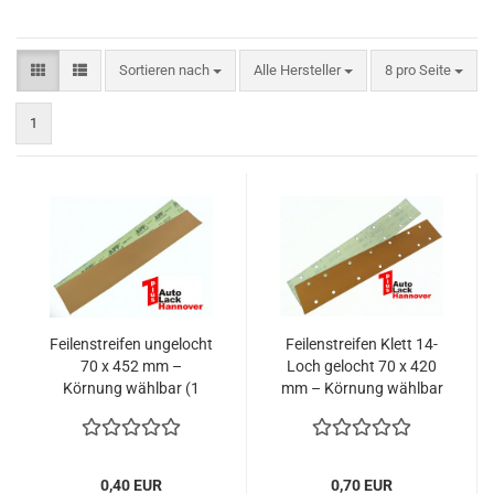
Sortieren nach
pro Seite
Sortieren nach
Alle Hersteller
8 pro Seite
1
Feilenstreifen ungelocht
Feilenstreifen Klett 14-
70 x 452 mm –
Loch gelocht 70 x 420
Körnung wählbar (1
mm – Körnung wählbar
Stück)
(1 Stück)
0,40 EUR
0,70 EUR