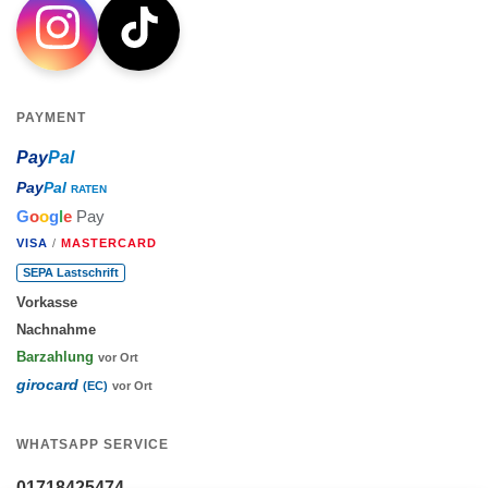
PAYMENT
Pay
Pal
Pay
Pal
RATEN
G
o
o
g
l
e
Pay
VISA
/
MASTERCARD
SEPA Lastschrift
Vorkasse
Nachnahme
Barzahlung
vor Ort
girocard
(EC)
vor Ort
WHATSAPP SERVICE
01718425474