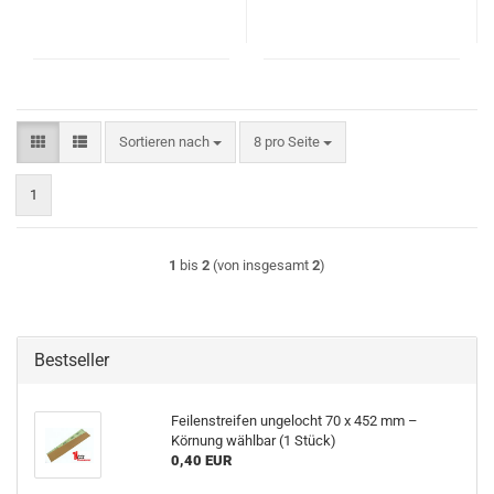
Sortieren nach
pro Seite
Sortieren nach
8 pro Seite
1
1
bis
2
(von insgesamt
2
)
Bestseller
Feilenstreifen ungelocht 70 x 452 mm –
Körnung wählbar (1 Stück)
0,40 EUR