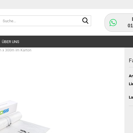
Suche...
0
ÜBER UNS
 m x 300m im Karton
F
Ar
Li
La