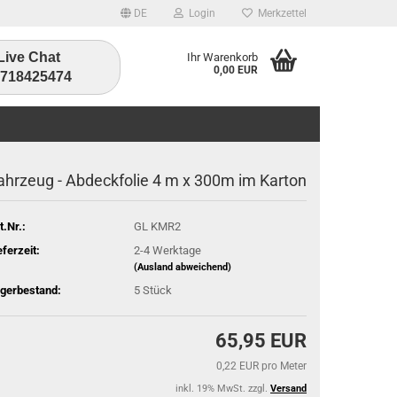
DE
Login
Merkzettel
Live Chat
Ihr Warenkorb
0,00 EUR
1718425474
ahrzeug - Abdeckfolie 4 m x 300m im Karton
t.Nr.:
GL KMR2
eferzeit:
2-4 Werktage
(Ausland abweichend)
gerbestand:
5
Stück
65,95 EUR
0,22 EUR pro Meter
inkl. 19% MwSt. zzgl.
Versand