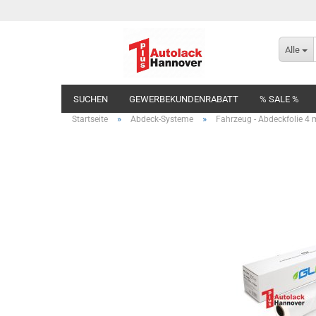
Alle
SUCHEN
GEWERBEKUNDENRABATT
% SALE %
»
»
Startseite
Abdeck-Systeme
Fahrzeug - Abdeckfolie 4