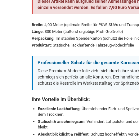
Dieser Artikel kann aufgrund seiner Abmessungen 
einzeln versendet werden. Es fallen 7,90 Euro Versa
Breite:
4,00 Meter (optimale Breite für PKW, SUVs und Transp
Länge:
300 Meter (äußerst ergiebige Profi-Großrolle)
Verpackung:
Im stabilen Spenderkarton (schützt die Folie in
Produktart:
Statische, lackhaftende Fahrzeug-Abdeckfolie
Professioneller Schutz für die gesamte Karosse
Diese Premium-Abdeckfolie zieht sich durch ihre sta
schmiegt sich perfekt an alle Konturen. Der handlich
schützt die Restrolle im Werkstattalltag vor Spritzneb
Ihre Vorteile im Überblick:
Exzellente Lackhaftung:
Überstehender Farb- und Spritzneb
dem Trocknen.
Statisch & anschmiegsam:
Verhindert Luftpolster und sor
bleibt.
Absolut blickdicht & reißfest:
Schützt hocheffektiv vor d