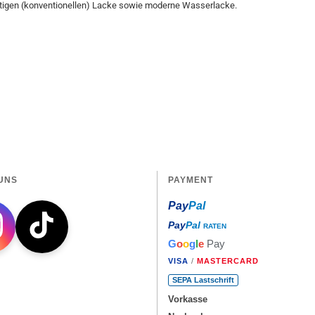
ltigen (konventionellen) Lacke sowie moderne Wasserlacke.
UNS
PAYMENT
Pay
Pal
Pay
Pal
RATEN
G
o
o
g
l
e
Pay
VISA
/
MASTERCARD
SEPA Lastschrift
Vorkasse