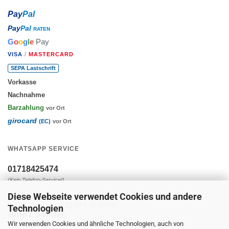
Pay
Pal
Pay
Pal
RATEN
G
o
o
g
l
e
Pay
VISA
/
MASTERCARD
SEPA Lastschrift
Vorkasse
Nachnahme
Barzahlung
vor Ort
girocard
(EC)
vor Ort
WHATSAPP SERVICE
01718425474
(Kein Telefon-Service!)
Diese Webseite verwendet Cookies und andere
Montag - Freitag:
9:00 – 11:30 Uhr & 12:00 – 15:00 Uhr
Technologien
Jeden 2. Samstag:
Wir verwenden Cookies und ähnliche Technologien, auch von
10:00 – 14:00 Uhr