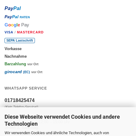
Pay
Pal
Pay
Pal
RATEN
G
o
o
g
l
e
Pay
VISA
/
MASTERCARD
SEPA Lastschrift
Vorkasse
Nachnahme
Barzahlung
vor Ort
girocard
(EC)
vor Ort
WHATSAPP SERVICE
01718425474
(Kein Telefon-Service!)
Diese Webseite verwendet Cookies und andere
Montag - Freitag:
9:00 – 11:30 Uhr & 12:00 – 15:00 Uhr
Technologien
Jeden 2. Samstag:
Wir verwenden Cookies und ähnliche Technologien, auch von
10:00 – 14:00 Uhr