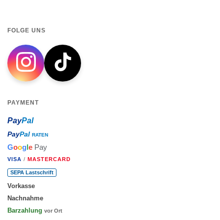
FOLGE UNS
PAYMENT
Pay
Pal
Pay
Pal
RATEN
G
o
o
g
l
e
Pay
VISA
/
MASTERCARD
SEPA Lastschrift
Vorkasse
Nachnahme
Barzahlung
vor Ort