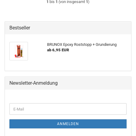
1
bis
1
(von insgesamt
1
)
Bestseller
BRUNOX Epoxy Roststopp + Grundierung
ab 6,95 EUR
Newsletter-Anmeldung
WEITER
E-
ZUR
Mail
NEWSLETTER-
ANMELDUNG
ANMELDEN