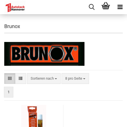
Brunox
Sortieren nach
pro Seite
Sortieren nach
8 pro Seite
1