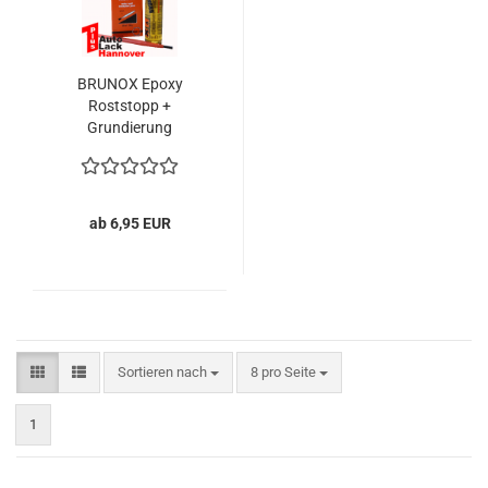
BRUNOX Epoxy
Roststopp +
Grundierung
ab 6,95 EUR
Sortieren nach
pro Seite
Sortieren nach
8 pro Seite
1