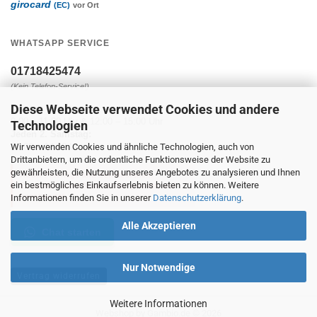
girocard
(EC)
vor Ort
WHATSAPP SERVICE
01718425474
(Kein Telefon-Service!)
Diese Webseite verwendet Cookies und andere
Montag - Freitag:
9:00 – 11:30 Uhr & 12:00 – 15:00 Uhr
Technologien
Jeden 2. Samstag:
Wir verwenden Cookies und ähnliche Technologien, auch von
10:00 – 14:00 Uhr
Drittanbietern, um die ordentliche Funktionsweise der Website zu
gewährleisten, die Nutzung unseres Angebotes zu analysieren und Ihnen
Außer Feiertage und Betriebsferien.
ein bestmögliches Einkaufserlebnis bieten zu können. Weitere
Es werden keine Nachrichten gelesen und
beantwortet.
Informationen finden Sie in unserer
Datenschutzerklärung
.
Alle Akzeptieren
Chat starten
Nur Notwendige
Vertrag widerrufen
Weitere Informationen
Webshop
by Gambio.de © 2026