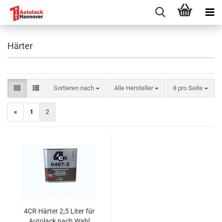
Härter
Sortieren nach
pro Seite
Sortieren nach
Alle Hersteller
8 pro Seite
«
1
2
4CR Härter 2,5 Liter für
Autolack nach Wahl