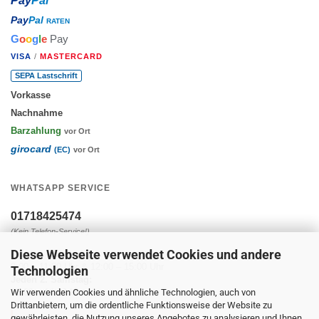
Pay
Pal
Pay
Pal
RATEN
G
o
o
g
l
e
Pay
VISA
/
MASTERCARD
SEPA Lastschrift
Vorkasse
Nachnahme
Barzahlung
vor Ort
girocard
(EC)
vor Ort
WHATSAPP SERVICE
01718425474
(Kein Telefon-Service!)
Diese Webseite verwendet Cookies und andere
Montag - Freitag:
9:00 – 11:30 Uhr & 12:00 – 15:00 Uhr
Technologien
Jeden 2. Samstag:
Wir verwenden Cookies und ähnliche Technologien, auch von
10:00 – 14:00 Uhr
Drittanbietern, um die ordentliche Funktionsweise der Website zu
gewährleisten, die Nutzung unseres Angebotes zu analysieren und Ihnen