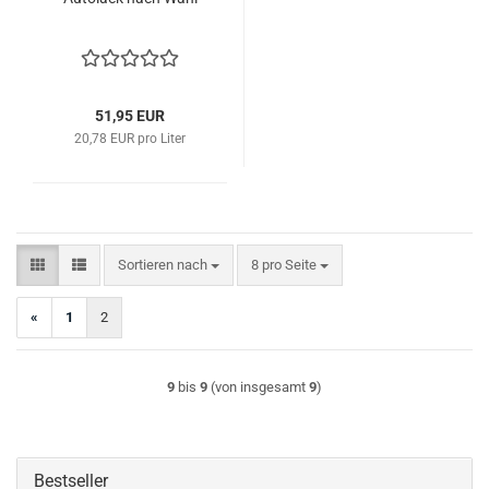
51,95 EUR
20,78 EUR pro Liter
Sortieren nach
pro Seite
Sortieren nach
8 pro Seite
«
1
2
9
bis
9
(von insgesamt
9
)
Bestseller