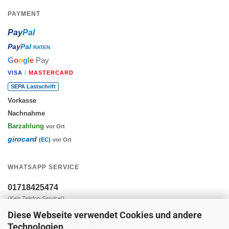
PAYMENT
Pay
Pal
Pay
Pal
RATEN
G
o
o
g
l
e
Pay
VISA
/
MASTERCARD
SEPA Lastschrift
Vorkasse
Nachnahme
Barzahlung
vor Ort
girocard
(EC)
vor Ort
WHATSAPP SERVICE
01718425474
(Kein Telefon-Service!)
Diese Webseite verwendet Cookies und andere
Montag - Freitag:
9:00 – 11:30 Uhr & 12:00 – 15:00 Uhr
Technologien