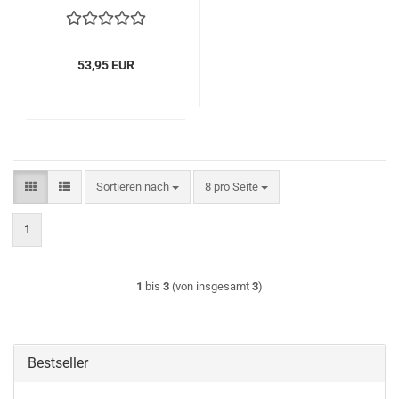
53,95 EUR
Sortieren nach
pro Seite
Sortieren nach
8 pro Seite
1
1
bis
3
(von insgesamt
3
)
Bestseller