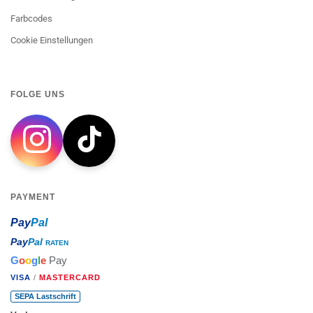
Farbcodes
Cookie Einstellungen
FOLGE UNS
PAYMENT
Pay
Pal
Pay
Pal
RATEN
G
o
o
g
l
e
Pay
VISA
/
MASTERCARD
SEPA Lastschrift