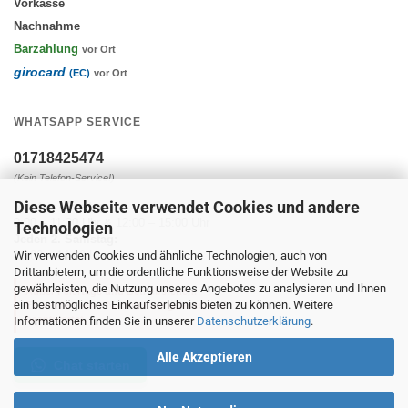
Vorkasse
Nachnahme
Barzahlung
vor Ort
girocard
(EC)
vor Ort
WHATSAPP SERVICE
01718425474
(Kein Telefon-Service!)
Diese Webseite verwendet Cookies und andere
Montag - Freitag:
9:00 – 11:30 Uhr & 12:00 – 15:00 Uhr
Technologien
Jeden 2. Samstag:
Wir verwenden Cookies und ähnliche Technologien, auch von
10:00 – 14:00 Uhr
Drittanbietern, um die ordentliche Funktionsweise der Website zu
gewährleisten, die Nutzung unseres Angebotes zu analysieren und Ihnen
Außer Feiertage und Betriebsferien.
ein bestmögliches Einkaufserlebnis bieten zu können. Weitere
Es werden keine Nachrichten gelesen und
beantwortet.
Informationen finden Sie in unserer
Datenschutzerklärung
.
Alle Akzeptieren
Chat starten