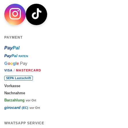
PAYMENT
Pay
Pal
Pay
Pal
RATEN
G
o
o
g
l
e
Pay
VISA
/
MASTERCARD
SEPA Lastschrift
Vorkasse
Nachnahme
Barzahlung
vor Ort
girocard
(EC)
vor Ort
WHATSAPP SERVICE